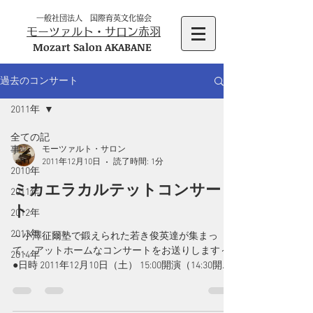
一般社団法人 国際育英文化協会
モーツァルト・サロン赤羽
Mozart Salon AKABANE
過去のコンサート
2011年
全ての記
事
モーツァルト・サロン
2011年12月10日
読了時間: 1分
2010年
ミカエラカルテットコンサー
2011年
ト
2012年
2013年
～小澤征爾塾で鍛えられた若き俊英達が集まっ
て、 アットホームなコンサートをお送りします～
2014年
●日時 2011年12月10日（土） 15:00開演（14:30開
場） ●チケット 3,000円 ●出演者 永井公美子 佐橘マ
ドカ 大島亮 藤井泉 ●プログラム...