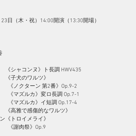
月23日（木・祝）14:00開演（13:30開場）
香
ム
　《シャコンヌ》ト長調 HWV435
ン　《子犬のワルツ》
　《ノクターン 第2番》Op.9-2
　《マズルカ》変ロ長調 Op.7-1
　《マズルカ》イ短調 Op.17-4
ル　《高雅で感傷的なワルツ》
マン《トロイメライ》
　《謝肉祭》Op.9