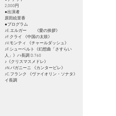
2,000円
●出演者
原田絵里香
●プログラム
♪E.エルガー　　《愛の挨拶》
♪F.クライ 《中国の太鼓》
♪V.モンティ 《チャールダッシュ》
♪F.シューベルト《幻想曲「さすらい
人」》ハ長調 D.760
♪《クリスマスメドレ》
♪N.パガニーニ 《カンタービレ》
♪C.フランク 《ヴァイオリン・ソナタ》
イ長調