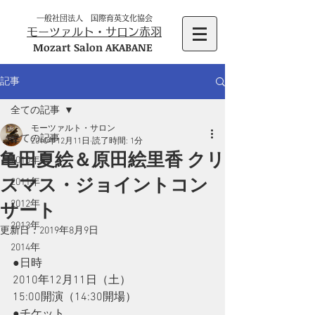
一般社団法人 国際育英文化協会
モーツァルト・サロン赤羽
Mozart Salon AKABANE
記事
全ての記事
モーツァルト・サロン
全ての記事
2010年12月11日
読了時間: 1分
亀田夏絵＆原田絵里香 クリ
2010年
スマス・ジョイントコン
2011年
2012年
サート
2013年
更新日：
2019年8月9日
2014年
●日時
2010年12月11日（土）
15:00開演（14:30開場）
●チケット